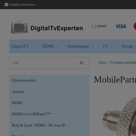
Snabba leveranser
DigitalTV
HDMI
Anslutningar
TV
Övrigt
Hem
›
Förstärka mobilt
MobilePart
Fjärrkontroller
Antenn
HDMI
HDMI över HDBaseT™
Bild & Ljud / HDMI / AV över IP