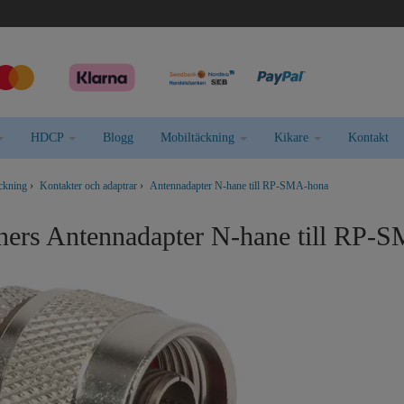
HDCP
Blogg
Mobiltäckning
Kikare
Kontakt
äckning
›
Kontakter och adaptrar
›
Antennadapter N-hane till RP-SMA-hona
ners Antennadapter N-hane till RP-