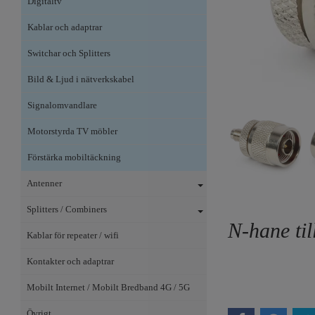
Digitaltv
Kablar och adaptrar
Switchar och Splitters
Bild & Ljud i nätverkskabel
Signalomvandlare
Motorstyrda TV möbler
Förstärka mobiltäckning
Antenner
Splitters / Combiners
N-hane ti
Kablar för repeater / wifi
Kontakter och adaptrar
Mobilt Internet / Mobilt Bredband 4G / 5G
Övrigt