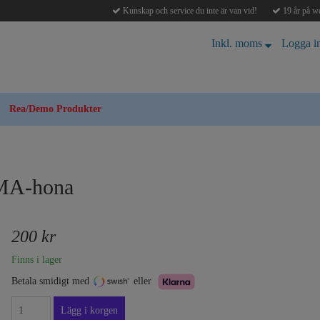
Kunskap och service du inte är van vid!
19 år på we
Inkl. moms
Logga i
Rea/Demo Produkter
SMA-hona
200 kr
Finns i lager
Betala smidigt med
eller