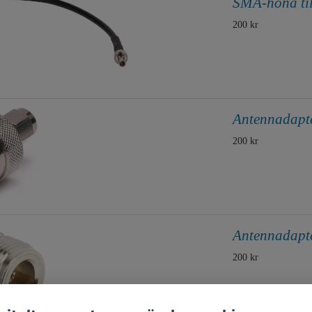
SMA-hona til
200 kr
Antennadapt
200 kr
Antennadapt
200 kr