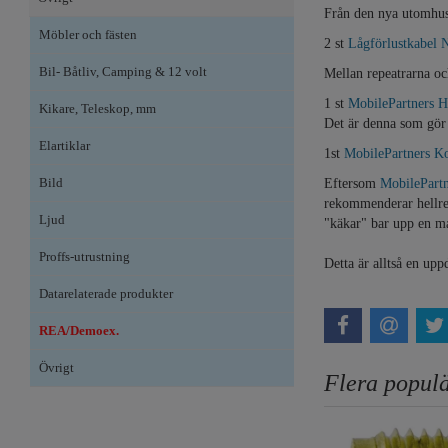
Från den nya utomhusa
Möbler och fästen
2 st
Lågförlustkabel 
Bil- Båtliv, Camping & 12 volt
Mellan repeatrarna o
1 st
MobilePartners Hy
Kikare, Teleskop, mm
Det är denna som gör
Elartiklar
1st
MobilePartners K
Bild
Eftersom
MobilePartn
rekommenderar hellre a
Ljud
"käkar" bar upp en mas
Proffs-utrustning
Detta är alltså en u
Datarelaterade produkter
REA/Demoex.
Övrigt
Flera populä