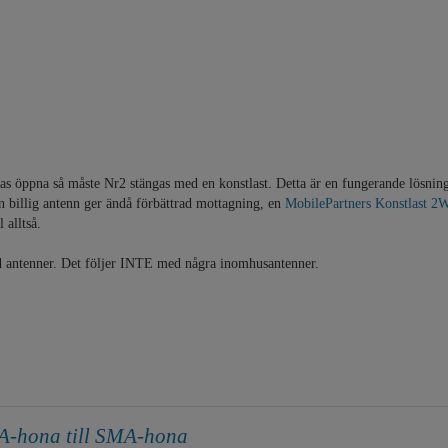
as öppna så måste Nr2 stängas med en konstlast. Detta är en fungerande lösnin
ten billig antenn ger ändå förbättrad mottagning, en
MobilePartners Konstlast 2
 alltså.
d antenner. Det följer INTE med några inomhusantenner.
A-hona till SMA-hona