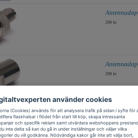
Antennadapt
200 kr
Antennadap
200 kr
gitaltvexperten använder cookies
rna (Cookies) används för att analysera trafik på sidan i syfte för 
tifiera flaskhalsar i flödet från start till köp, skapa intressanta
panjer och specifik reklam samt utvärdera webshoppens prestand
 du inte delta så kan du gå in under inställningar och väljer vilka
egorier du vill godkänna. Nödvändiga kakor går inte att välja bort,