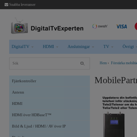
Snabba leveranser
DigitalTV
HDMI
Anslutningar
TV
Övrigt
Hem
›
Förstärka mobilt
MobilePart
Fjärrkontroller
Antenn
HDMI
HDMI över HDBaseT™
Bild & Ljud / HDMI / AV över IP