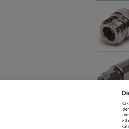
Di
Kako
iden
kam
Vill
kat