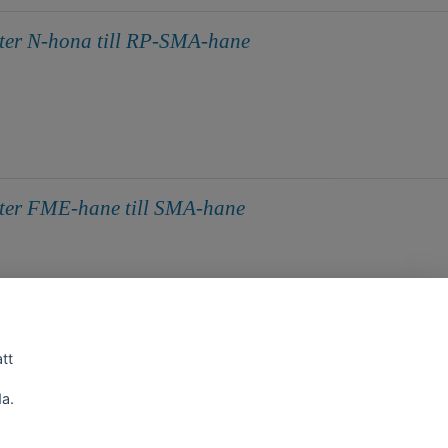
er N-hona till RP-SMA-hane
ter FME-hane till SMA-hane
att
a.