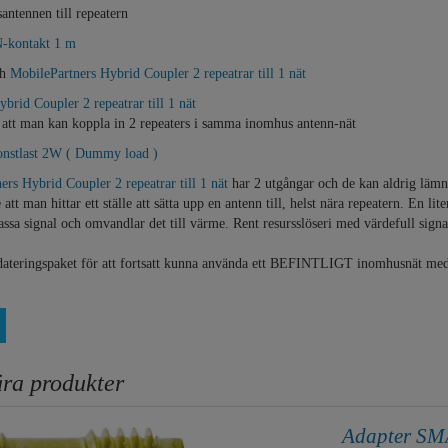
ntennen till repeatern
N-kontakt 1 m
ch
MobilePartners Hybrid Coupler 2 repeatrar till 1 nät
brid Coupler 2 repeatrar till 1 nät
 att man kan koppla in 2 repeaters i samma inomhus antenn-nät
onstlast 2W ( Dummy load )
ers Hybrid Coupler 2 repeatrar till 1 nät
har 2 utgångar och de kan aldrig lämn
tt man hittar ett ställe att sätta upp en antenn till, helst nära repeatern. En li
sa signal och omvandlar det till värme. Rent resursslöseri med värdefull signal
ppdateringspaket för att fortsatt kunna använda ett BEFINTLIGT inomhusnät me
ra produkter
Adapter SM