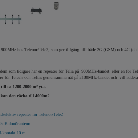
ör 900MHz hos Telenor/Tele2, som ger tillgång till både 2G (GSM) och 4G (data
ll dem som tidigare har en repeater för Telia på 900MHz-bandet, eller en för 
ter för Tele2's och Telias gemensamma nät på 2100MHz-bandet och vill addera T
 till ca 1200-2000 m² yta.
 kan den räcka till 4000m2.
elektiv repeater för Telenor/Tele2
15dB donörantenn
N-kontakt 10 m