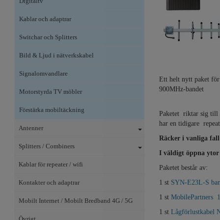
Digitaltv
Kablar och adaptrar
Switchar och Splitters
Bild & Ljud i nätverkskabel
Signalomvandlare
Ett helt nytt paket f
900MHz-bandet
Motorstyrda TV möbler
Förstärka mobiltäckning
Paketet riktar sig ti
har en tidigare repea
Antenner
Räcker i vanliga fall
Splitters / Combiners
I väldigt öppna ytor
Kablar för repeater / wifi
Paketet består av:
Kontakter och adaptrar
1 st
SYN-E23L-S bands
1 st
MobilePartners 
Mobilt Internet / Mobilt Bredband 4G / 5G
1 st
Lågförlustkabel 
Övrigt