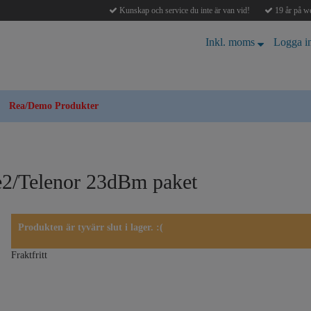
Kunskap och service du inte är van vid!
19 år på we
Inkl. moms
Logga i
Rea/Demo Produkter
le2/Telenor 23dBm paket
Produkten är tyvärr slut i lager. :(
Fraktfritt