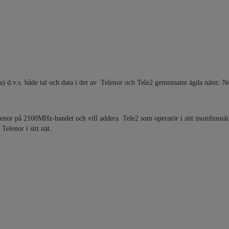
) d.v.s. både tal och data i det av Telenor och Tele2 gemensamt ägda nätet: N
Telenor på 2100MHz-bandet och vill addera Tele2 som operatör i sitt inomhusnät
elenor i sitt nät.