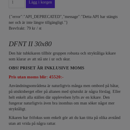
{"error":"API_DEPRECATED","message":"Detta API har stängts
ner och är inte längre tillgängligt."}
Brevfrakt: 79 kr / st
DFNT II 30x80
Den här tubkikaren tillhör gruppen robusta och stryktåliga kikare
som klarar av att stå ute i ur och skur.
OBS! PRISET ÄR INKLUSIVE MOMS
Pris utan moms blir: 45520:-
Användningsområdena är naturligtvis många men ombord på båtar,
på utsiktsberget eller på altanen med sjöutsikt är några förslag. Eller
helt enkelt alla ställen där upplevelsen lyfts av en kikare. Den
fungerar naturligtvis även bra inomhus om man söker något mer
stryktåligt.
Kikaren har frifokus som enkelt gör att du kan titta på olika avstånd
utan att vrida på några rattar.