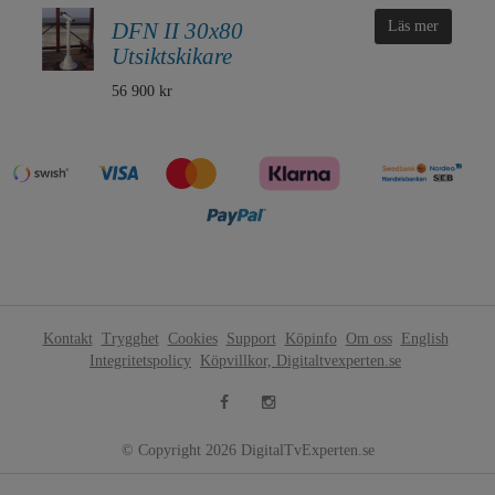
DFN II 30x80
Läs mer
Utsiktskikare
56 900 kr
Kontakt
Trygghet
Cookies
Support
Köpinfo
Om oss
English
Integritetspolicy
Köpvillkor, Digitaltvexperten.se
© Copyright 2026 DigitalTvExperten.se