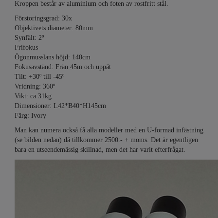
Kroppen består av aluminium och foten av rostfritt stål.
Förstoringsgrad: 30x
Objektivets diameter: 80mm
Synfält: 2º
Frifokus
Ögonmusslans höjd: 140cm
Fokusavstånd: Från 45m och uppåt
Tilt: +30º till -45º
Vridning: 360º
Vikt: ca 31kg
Dimensioner: L42*B40*H145cm
Färg: Ivory
Man kan numera också få alla modeller med en U-formad infästning
(se bilden nedan) då tillkommer 2500:- + moms. Det är egentligen
bara en utseendemässig skillnad, men det har varit efterfrågat.