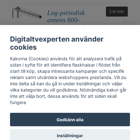
Log-periodisk
Läs mer
antenn 800-
2170Mhz , 5dBi 5m
SMA-hane MiMo
Digitaltvexperten använder
950 kr
cookies
Kakorna (Cookies) används för att analysera trafik på
sidan i syfte för att identifiera flaskhalsar i flödet från
start till köp, skapa intressanta kampanjer och specifik
reklam samt utvärdera webshoppens prestanda. Vill du
inte delta så kan du gå in under inställningar och väljer
vilka kategorier du vill godkänna. Nödvändiga kakor går
inte att välja bort, dessa används för att siden skall
fungera
Kontakt
Trygghet
Cookies
Support
Köpinfo
Om oss
English
Godkänn alla
Integritetspolicy
Köpvillkor, Digitaltvexperten.se
Inställningar