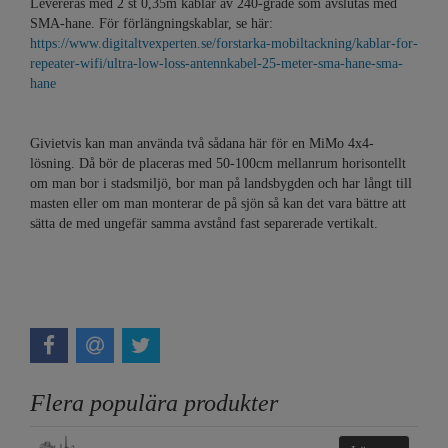
Levereras med 2 st 0,35m kablar av 240-grade som avslutas med
SMA-hane. För förlängningskablar, se här:
https://www.digitaltvexperten.se/forstarka-mobiltackning/kablar-for-
repeater-wifi/ultra-low-loss-antennkabel-25-meter-sma-hane-sma-
hane
Givietvis kan man använda två sådana här för en MiMo 4x4-
lösning. Då bör de placeras med 50-100cm mellanrum horisontellt
om man bor i stadsmiljö, bor man på landsbygden och har långt till
masten eller om man monterar de på sjön så kan det vara bättre att
sätta de med ungefär samma avstånd fast separerade vertikalt.
Flera populära produkter