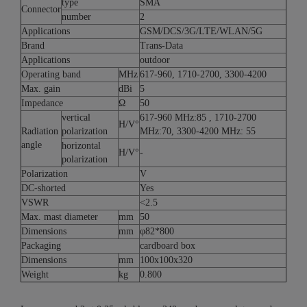
type
SMA
Connector
number
2
Applications
GSM/DCS/3G/LTE/WLAN/5G
Brand
Trans-Data
Applications
outdoor
Operating band
MHz
617-960, 1710-2700, 3300-4200
Max. gain
dBi
5
Impedance
Ω
50
vertical
617-960 MHz:85 , 1710-2700
H/V°
Radiation
polarization
MHz:70, 3300-4200 MHz: 55
angle
horizontal
H/V°
-
polarization
Polarization
V
DC-shorted
Yes
VSWR
<2.5
Max. mast diameter
mm
50
Dimensions
mm
φ82*800
Packaging
cardboard box
Dimensions
mm
100x100x320
Weight
kg
0.800