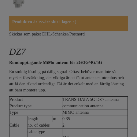
Produkten är tyvärr slut i lager. :(
Skickas som paket DHL/Schenker/Postnord
DZ7
Rundupptagande MiMo-antenn för 2G/3G/4G/5G
En smidig lösning på dålig signal. Oftast behöver man inte så
mycket förstärkning, det viktiga är att få ut antennen utomhus och
att få den riktad ordentligt. Då är det enkelt med en färdig lösning
att bara montera upp.
Product
TRANS-DATA 5G DZ7 antenna
Product type
communication antenna
Type
MIMO antenna
length
m
0.35
Cable
no. of cables
2
cable type
-