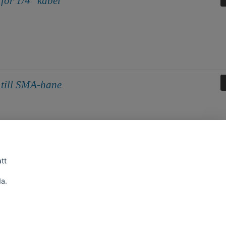
ör 1/4" kabel
till SMA-hane
att
a.
Köpvillkor, Digitaltvexperten.se