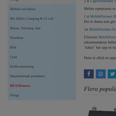
2 st
Lågförlustkabel 
Mellan repeatrarna o
Möbler och fästen
1 st
MobilePartners Hy
Bil- Båtliv, Camping & 12 volt
Det är denna som gör
Kikare, Teleskop, mm
1st
MobilePartners K
Eftersom
MobilePartn
Elartiklar
rekommenderar hellre a
Bild
"käkar" bar upp en mas
Ljud
Detta är alltså en u
Proffs-utrustning
Datarelaterade produkter
REA/Demoex.
Flera populä
Övrigt