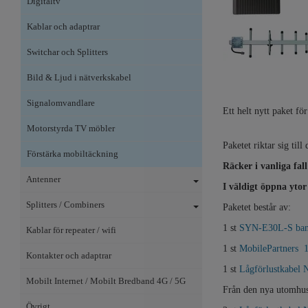
Digitaltv
Kablar och adaptrar
Switchar och Splitters
Bild & Ljud i nätverkskabel
Signalomvandlare
Ett helt nytt paket f
Motorstyrda TV möbler
Paketet riktar sig ti
Förstärka mobiltäckning
Räcker i vanliga fall
Antenner
I väldigt öppna ytor
Splitters / Combiners
Paketet består av:
1 st
SYN-E30L-S bands
Kablar för repeater / wifi
1 st
MobilePartners 
Kontakter och adaptrar
1 st
Lågförlustkabel 
Mobilt Internet / Mobilt Bredband 4G / 5G
Från den nya utomhusa
Övrigt