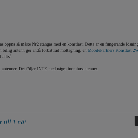
as öppna så måste Nr2 stängas med en konstlast. Detta är en fungerande lösnin
ten billig antenn ger ändå förbättrad mottagning, en
MobilePartners Konstlast 2
 alltså.
d antenner. Det följer INTE med några inomhusantenner.
 till 1 nät