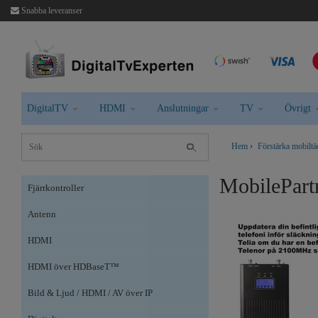
Snabba leveranser
DigitalTV
HDMI
Anslutningar
TV
Övrigt
Hem
›
Förstärka mobilt
MobilePart
Fjärrkontroller
Antenn
HDMI
HDMI över HDBaseT™
Bild & Ljud / HDMI / AV över IP