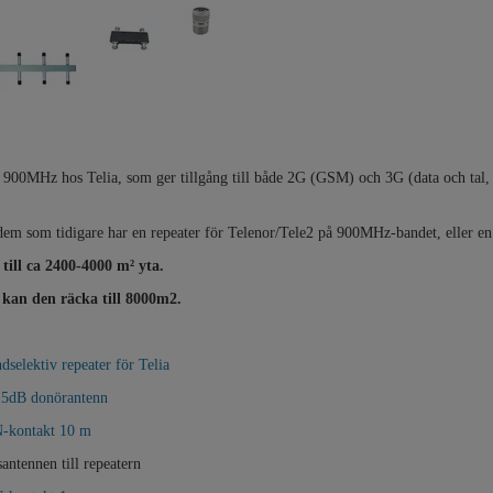
ör 900MHz hos Telia, som ger tillgång till både 2G (GSM) och 3G (data och tal, 
ll dem som tidigare har en repeater för Telenor/Tele2 på 900MHz-bandet, eller e
 till ca 2400-4000 m² yta.
 kan den räcka till 8000m2.
elektiv repeater för Telia
15dB donörantenn
N-kontakt 10 m
ntennen till repeatern