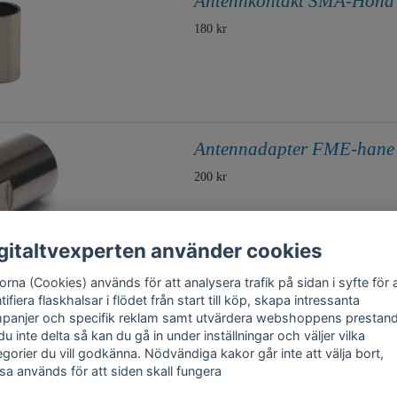
Antennkontakt SMA-Hona f
180 kr
Antennadapter FME-hane 
200 kr
gitaltvexperten använder cookies
rna (Cookies) används för att analysera trafik på sidan i syfte för 
tifiera flaskhalsar i flödet från start till köp, skapa intressanta
panjer och specifik reklam samt utvärdera webshoppens prestand
 du inte delta så kan du gå in under inställningar och väljer vilka
egorier du vill godkänna. Nödvändiga kakor går inte att välja bort,
sa används för att siden skall fungera
akt
Trygghet
Cookies
Support
Köpinfo
Om oss
English
Integritetspolicy