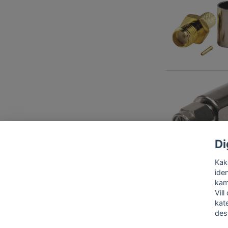
Di
Kako
iden
kam
Vill
kat
des
Kont