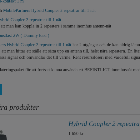
N-kontakt 1 m
ch
MobilePartners Hybrid Coupler 2 repeatrar till 1 nät
brid Coupler 2 repeatrar till 1 nät
 att man kan koppla in 2 repeaters i samma inomhus antenn-nät
onstlast 2W ( Dummy load )
ers Hybrid Coupler 2 repeatrar till 1 nät
har 2 utgångar och de kan aldrig lämn
tt man hittar ett ställe att sätta upp en antenn till, helst nära repeatern. En li
sa signal och omvandlar det till värme. Rent resursslöseri med värdefull signal
ppdateringspaket för att fortsatt kunna använda ett BEFINTLIGT inomhusnät me
ra produkter
Hybrid Coupler 2 repeatrar
1 650 kr