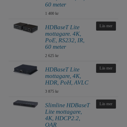
60 meter
1 400 kr
HDBaseT Lite
Läs mer
mottagare. 4K,
PoE, RS232, IR,
60 meter
2 625 kr
HDBaseT Lite
Läs mer
mottagare, 4K,
HDR, PoH, AVLC
3 875 kr
Slimline HDBaseT
Läs mer
Lite mottagare,
4K, HDCP2.2,
OAR