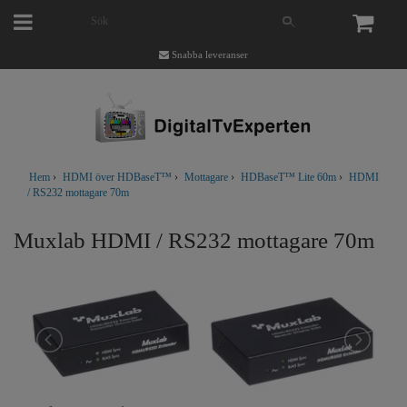
Snabba leveranser
Hem
›
HDMI över HDBaseT™
›
Mottagare
›
HDBaseT™ Lite 60m
›
HDMI
/ RS232 mottagare 70m
Muxlab HDMI / RS232 mottagare 70m