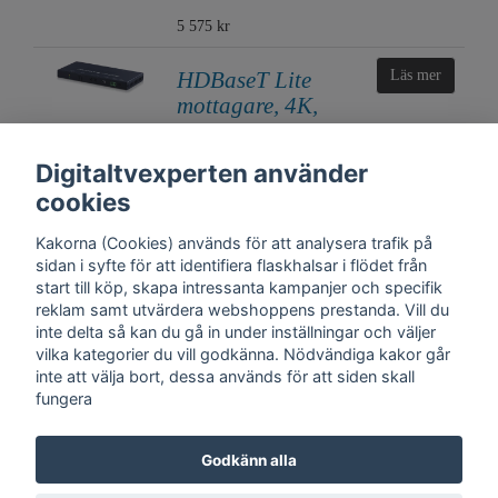
5 575 kr
HDBaseT Lite
Läs mer
mottagare, 4K,
HDR, PoH, AVLC,
OAR
Digitaltvexperten använder
4 675 kr
cookies
Kakorna (Cookies) används för att analysera trafik på
sidan i syfte för att identifiera flaskhalsar i flödet från
start till köp, skapa intressanta kampanjer och specifik
reklam samt utvärdera webshoppens prestanda. Vill du
inte delta så kan du gå in under inställningar och väljer
vilka kategorier du vill godkänna. Nödvändiga kakor går
inte att välja bort, dessa används för att siden skall
fungera
Kontakt
Trygghet
Cookies
Support
Köpinfo
Om oss
English
Godkänn alla
Integritetspolicy
Köpvillkor, Digitaltvexperten.se