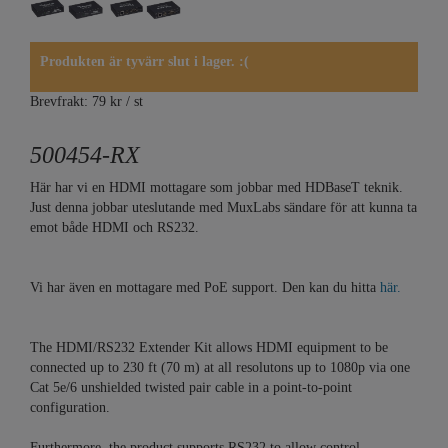
Produkten är tyvärr slut i lager. :(
Brevfrakt: 79 kr / st
500454-RX
Här har vi en HDMI mottagare som jobbar med HDBaseT teknik.
Just denna jobbar uteslutande med MuxLabs sändare för att kunna ta
emot både HDMI och RS232.
Vi har även en mottagare med PoE support. Den kan du hitta
här.
The HDMI/RS232 Extender Kit allows HDMI equipment to be
connected up to 230 ft (70 m) at all resolutons up to 1080p via one
Cat 5e/6 unshielded twisted pair cable in a point-to-point
configuration.
Furthermore, the product supports RS232 to allow control