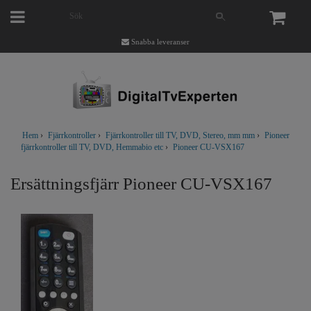
Snabba leveranser
Hem
›
Fjärrkontroller
›
Fjärrkontroller till TV, DVD, Stereo, mm mm
›
Pioneer
fjärrkontroller till TV, DVD, Hemmabio etc
›
Pioneer CU-VSX167
Ersättningsfjärr Pioneer CU-VSX167