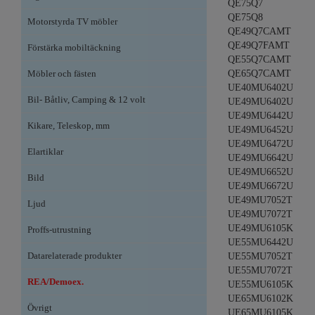
QE75Q7
QE75Q8
Motorstyrda TV möbler
QE49Q7CAMT
QE49Q7FAMT
Förstärka mobiltäckning
QE55Q7CAMT
Möbler och fästen
QE65Q7CAMT
UE40MU6402U
Bil- Båtliv, Camping & 12 volt
UE49MU6402U
UE49MU6442U
Kikare, Teleskop, mm
UE49MU6452U
UE49MU6472U
Elartiklar
UE49MU6642U
UE49MU6652U
Bild
UE49MU6672U
UE49MU7052T
Ljud
UE49MU7072T
UE49MU6105K
Proffs-utrustning
UE55MU6442U
Datarelaterade produkter
UE55MU7052T
UE55MU7072T
REA/Demoex.
UE55MU6105K
UE65MU6102K
Övrigt
UE65MU6105K