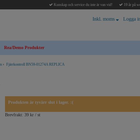
Kunskap och service du inte är van vid!
19 år på we
Inkl. moms
Logga i
Rea/Demo Produkter
mm
›
Fjärrkontroll BN59-01274A REPLICA
A
Produkten är tyvärr slut i lager. :(
Brevfrakt: 39 kr / st