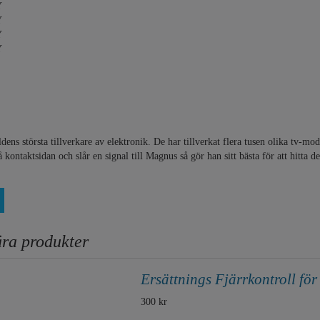
Y
Y
Y
Y
ens största tillverkare av elektronik. De har tillverkat flera tusen olika tv-mode
å kontaktsidan och slår en signal till Magnus så gör han sitt bästa för att hitta d
ra produkter
Ersättnings Fjärrkontroll f
300 kr