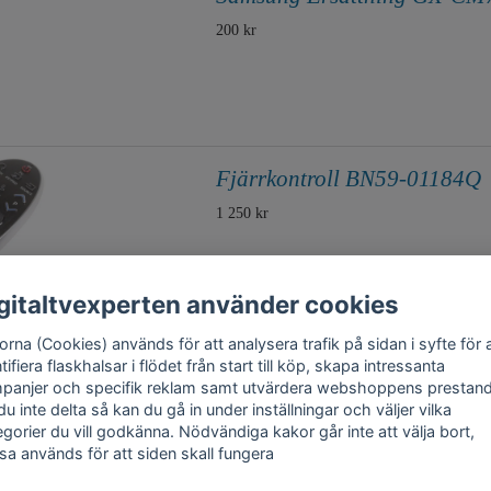
200 kr
Fjärrkontroll BN59-01184Q
1 250 kr
gitaltvexperten använder cookies
rna (Cookies) används för att analysera trafik på sidan i syfte för 
tifiera flaskhalsar i flödet från start till köp, skapa intressanta
panjer och specifik reklam samt utvärdera webshoppens prestand
 du inte delta så kan du gå in under inställningar och väljer vilka
egorier du vill godkänna. Nödvändiga kakor går inte att välja bort,
sa används för att siden skall fungera
akt
Trygghet
Cookies
Support
Köpinfo
Om oss
English
Integritetspolicy