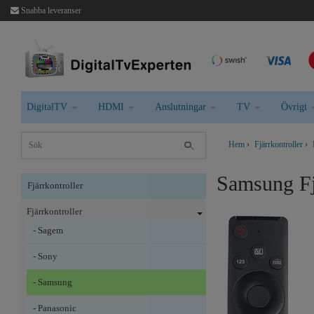
Snabba leveranser
DigitalTV
HDMI
Anslutningar
TV
Övrigt
Hem
›
Fjärrkontroller
›
Samsung F
Fjärrkontroller
Fjärrkontroller
- Sagem
- Sony
- Samsung
- Panasonic