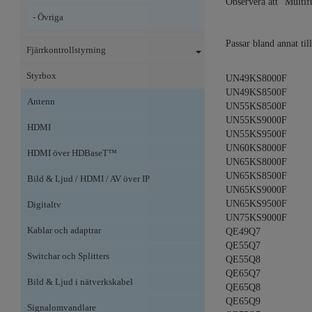
Observera att "Multifu
- Övriga
Passar bland annat till
Fjärrkontrollstyrning
Styrbox
UN49KS8000F
UN49KS8500F
Antenn
UN55KS8500F
UN55KS9000F
HDMI
UN55KS9500F
UN60KS8000F
HDMI över HDBaseT™
UN65KS8000F
UN65KS8500F
Bild & Ljud / HDMI / AV över IP
UN65KS9000F
UN65KS9500F
Digitaltv
UN75KS9000F
Kablar och adaptrar
QE49Q7
QE55Q7
Switchar och Splitters
QE55Q8
QE65Q7
Bild & Ljud i nätverkskabel
QE65Q8
QE65Q9
Signalomvandlare