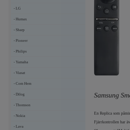
- LG
- Humax
- Sharp
- Pioneer
- Philips
- Yamaha
- Viasat
- Com Hem
Samsung Sma
- Dilog
- Thomson
En Replica som påminn
- Nokia
Fjärrkontrollen har ä
- Lava