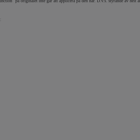
nction" på originalet inte går att applicera på den här. D.v.s. styrande av helt
: