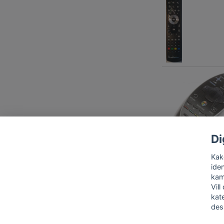
Di
Kako
iden
kam
Vill
kat
des
Kont