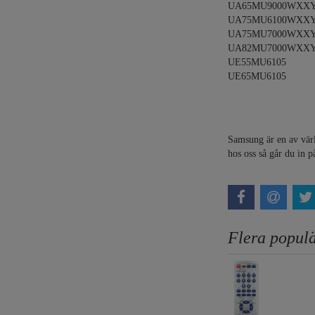
UA65MU9000WXX
UA75MU6100WXX
UA75MU7000WXX
UA82MU7000WXX
UE55MU6105
UE65MU6105
Samsung är en av värld
hos oss så går du in p
Flera populä