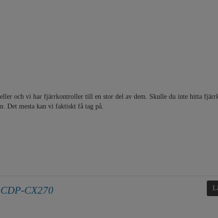
ller och vi har fjärrkontroller till en stor del av dem. Skulle du inte hitta fjä
en. Det mesta kan vi faktiskt få tag på.
ör CDP-CX270
L