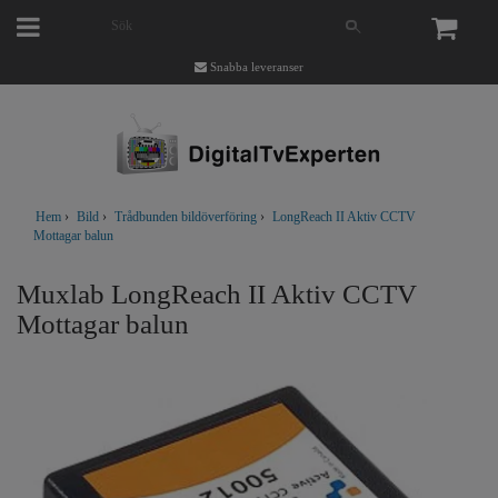
Snabba leveranser
Hem
›
Bild
›
Trådbunden bildöverföring
›
LongReach II Aktiv CCTV
Mottagar balun
Muxlab LongReach II Aktiv CCTV
Mottagar balun