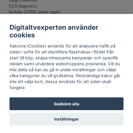
Surge Protection
LED diagnostics
Includes 12VDC power supply
Supports MuxLab mounting accessories (500900/902/910/915)
Digitaltvexperten använder
cookies
Kakorna (Cookies) används för att analysera trafik på
sidan i syfte för att identifiera flaskhalsar i flödet från
start till köp, skapa intressanta kampanjer och specifik
reklam samt utvärdera webshoppens prestanda. Vill du
inte delta så kan du gå in under inställningar och väljer
vilka kategorier du vill godkänna. Nödvändiga kakor går
inte att välja bort, dessa används för att siden skall
fungera
Kontakt
Trygghet
Cookies
Support
Köpinfo
Om oss
English
Godkänn alla
Integritetspolicy
Köpvillkor, Digitaltvexperten.se
Inställningar
© Copyright 2026 DigitalTvExperten.se